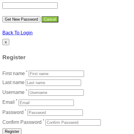
Back To Login
x
Register
*
First name
Last name
*
Username
*
Email
*
Password
*
Confirm Password
Register