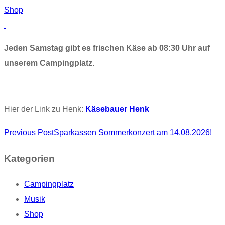
Shop
Jeden Samstag gibt es frischen Käse ab 08:30 Uhr auf
unserem Campingplatz.
Hier der Link zu Henk:
Käsebauer Henk
Post
Previous Post
Sparkassen Sommerkonzert am 14.08.2026!
navigation
Kategorien
Campingplatz
Musik
Shop